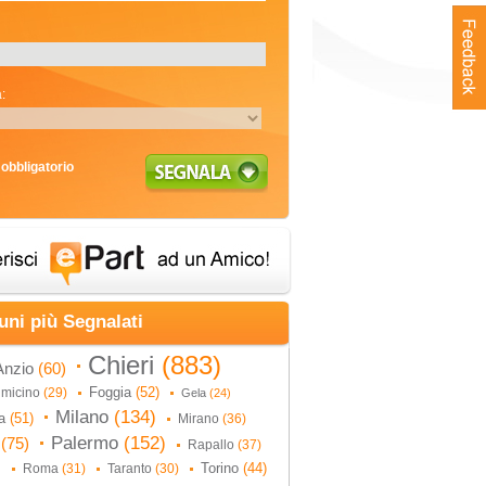
:
obbligatorio
uni più Segnalati
Chieri
(883)
Anzio
(60)
Foggia
(52)
umicino
(29)
Gela
(24)
Milano
(134)
na
(51)
Mirano
(36)
Palermo
(152)
i
(75)
Rapallo
(37)
Torino
(44)
Roma
(31)
Taranto
(30)
)