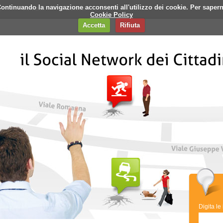
i. Continuando la navigazione acconsenti all'utilizzo dei cookie. Per saper
q
Contatti
Banner
Cookie Policy
Accetta
Rifiuta
Digita le