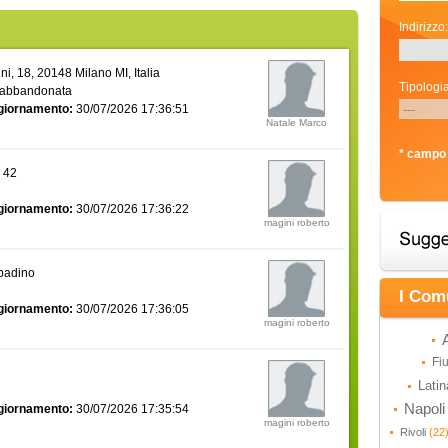
Indirizzo:
i, 18, 20148 Milano MI, Italia
Tipologia
 abbandonata
giornamento:
30/07/2026 17:36:51
Natale Marco
* campo 
a 42
giornamento:
30/07/2026 17:36:22
magini roberto
bbadino
I Com
giornamento:
30/07/2026 17:36:05
magini roberto
Fi
Lati
Napol
giornamento:
30/07/2026 17:35:54
magini roberto
Rivoli
(22