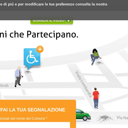
ne di piú e per modificare le tue preferenze consulta la nostra
Login
Registrati
FAI LA TUA SEGNALAZIONE
 iniziali del nome del Comune *