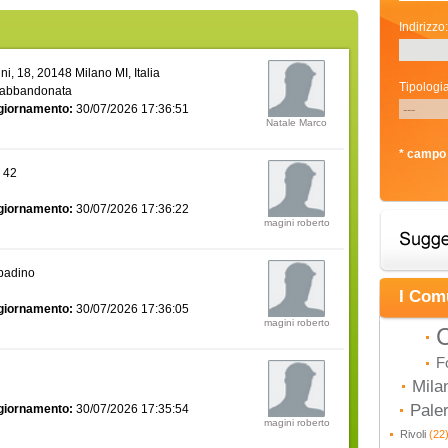
Indirizzo:
i, 18, 20148 Milano MI, Italia
Tipologia
 abbandonata
giornamento:
30/07/2026 17:36:51
Natale Marco
* campo 
a 42
giornamento:
30/07/2026 17:36:22
magini roberto
bbadino
I Com
giornamento:
30/07/2026 17:36:05
magini roberto
C
F
Mila
Pal
giornamento:
30/07/2026 17:35:54
magini roberto
Rivoli
(22