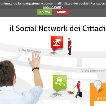
i. Continuando la navigazione acconsenti all'utilizzo dei cookie. Per saper
q
Contatti
Banner
Cookie Policy
Accetta
Rifiuta
Digita le