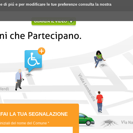
ne di piú e per modificare le tue preferenze consulta la nostra
Login
Registrati
FAI LA TUA SEGNALAZIONE
 iniziali del nome del Comune *