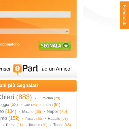
:
obbligatorio
uni più Segnalati
hieri
(883)
Fiumicino
(29)
oggia
(52)
Latina
(51)
Gela
(24)
no
(134)
Napoli
(75)
Mirano
(36)
ermo
(152)
Rapallo
(37)
Pesaro
(20)
Torino
(43)
Roma
(31)
Taranto
(30)
)