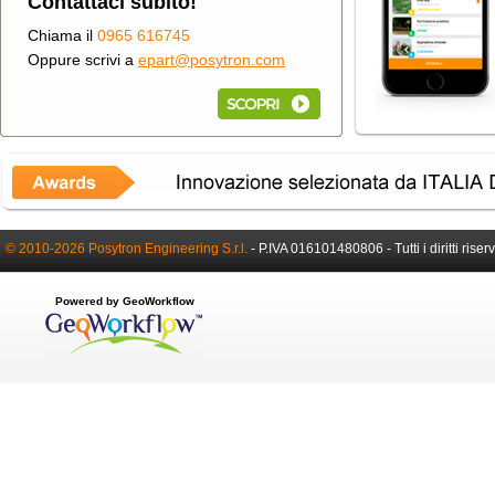
Contattaci subito!
Chiama il
0965 616745
Oppure scrivi a
epart@posytron.com
© 2010-2026 Posytron Engineering S.r.l.
-
P.IVA 016101480806 -
Tutti i diritti riser
Powered by GeoWorkflow