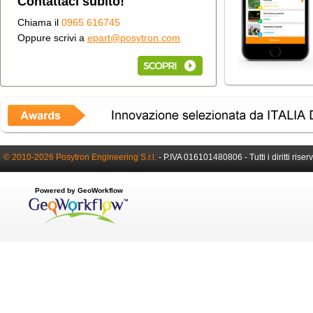
Contattaci subito!
Chiama il
0965 616745
Oppure scrivi a
epart@posytron.com
© 2010-2026 Posytron Engineering S.r.l.
-
P.IVA 016101480806 -
Tutti i diritti riser
Powered by GeoWorkflow