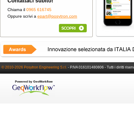
Contattaci subito!
Chiama il
0965 616745
Oppure scrivi a
epart@posytron.com
© 2010-2026 Posytron Engineering S.r.l.
-
P.IVA 016101480806 -
Tutti i diritti riser
Powered by GeoWorkflow