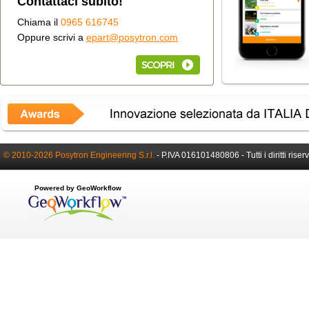
Contattaci subito!
Chiama il
0965 616745
Oppure scrivi a
epart@posytron.com
© 2010-2026 Posytron Engineering S.r.l.
-
P.IVA 016101480806 -
Tutti i diritti riser
Powered by GeoWorkflow