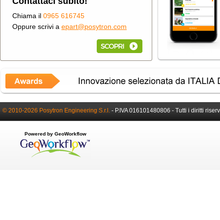
Contattaci subito!
Chiama il
0965 616745
Oppure scrivi a
epart@posytron.com
© 2010-2026 Posytron Engineering S.r.l.
-
P.IVA 016101480806 -
Tutti i diritti riser
Powered by GeoWorkflow