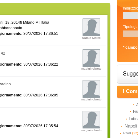
Indirizzo:
i, 18, 20148 Milano MI, Italia
Tipologia
 abbandonata
giornamento:
30/07/2026 17:36:51
Natale Marco
* campo 
a 42
giornamento:
30/07/2026 17:36:22
magini roberto
bbadino
I Com
giornamento:
30/07/2026 17:36:05
magini roberto
Fi
Lati
Napol
giornamento:
30/07/2026 17:35:54
magini roberto
Rivoli
(22