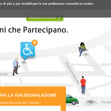
ne di piú e per modificare le tue preferenze consulta la nostra
Login
Registrati
FAI LA TUA SEGNALAZIONE
 iniziali del nome del Comune *