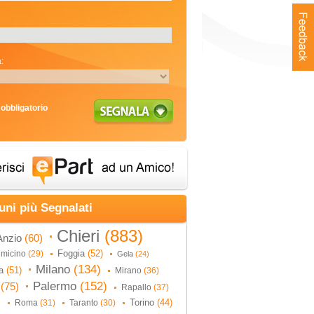
:
obbligatorio
uni più Segnalati
Chieri
(883)
Anzio
(60)
Foggia
(52)
umicino
(29)
Gela
(24)
Milano
(134)
na
(51)
Mirano
(36)
Palermo
(152)
i
(75)
Rapallo
(37)
Torino
(44)
Roma
(31)
Taranto
(30)
)