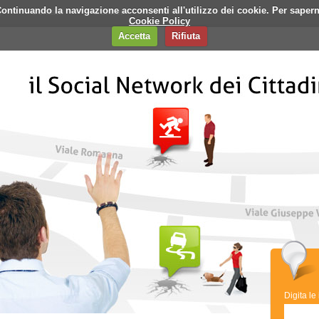
i. Continuando la navigazione acconsenti all'utilizzo dei cookie. Per saper
q
Contatti
Banner
Cookie Policy
Accetta
Rifiuta
Digita le