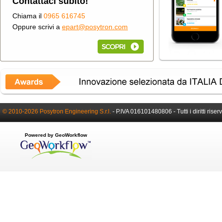
Contattaci subito!
Chiama il
0965 616745
Oppure scrivi a
epart@posytron.com
© 2010-2026 Posytron Engineering S.r.l.
-
P.IVA 016101480806 -
Tutti i diritti riser
Powered by GeoWorkflow