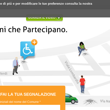
ne di piú e per modificare le tue preferenze consulta la nostra
Login
Registrati
FAI LA TUA SEGNALAZIONE
 iniziali del nome del Comune *