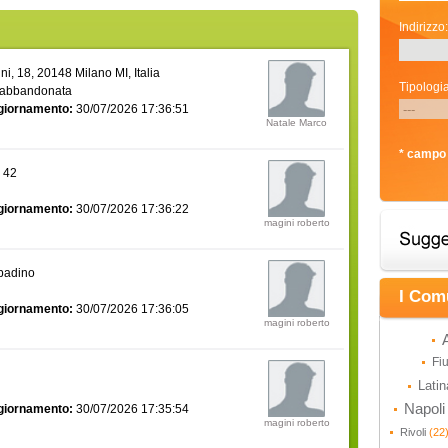
Indirizzo:
i, 18, 20148 Milano MI, Italia
Tipologia
 abbandonata
giornamento:
30/07/2026 17:36:51
Natale Marco
* campo 
a 42
giornamento:
30/07/2026 17:36:22
magini roberto
bbadino
I Com
giornamento:
30/07/2026 17:36:05
magini roberto
Fi
Lati
Napol
giornamento:
30/07/2026 17:35:54
magini roberto
Rivoli
(22