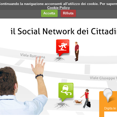
i. Continuando la navigazione acconsenti all'utilizzo dei cookie. Per saper
q
Contatti
Banner
Cookie Policy
Accetta
Rifiuta
Digita le