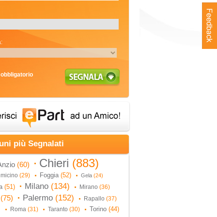
:
obbligatorio
uni più Segnalati
Chieri
(883)
Anzio
(60)
Foggia
(52)
umicino
(29)
Gela
(24)
Milano
(134)
na
(51)
Mirano
(36)
Palermo
(152)
i
(75)
Rapallo
(37)
Torino
(44)
Roma
(31)
Taranto
(30)
)