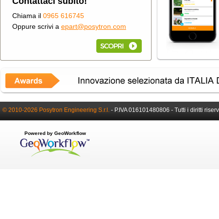
Contattaci subito!
Chiama il
0965 616745
Oppure scrivi a
epart@posytron.com
© 2010-2026 Posytron Engineering S.r.l.
-
P.IVA 016101480806 -
Tutti i diritti riser
Powered by GeoWorkflow