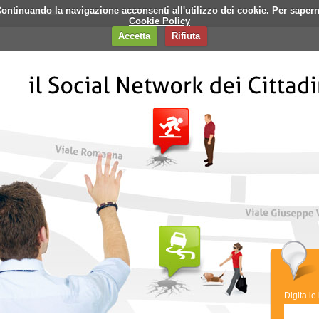
i. Continuando la navigazione acconsenti all'utilizzo dei cookie. Per saper
q
Contatti
Banner
Cookie Policy
Accetta
Rifiuta
Digita le