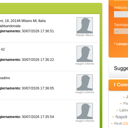
Indirizzo:
i, 18, 20148 Milano MI, Italia
Tipologia
 abbandonata
giornamento:
30/07/2026 17:36:51
Natale Marco
* campo 
a 42
giornamento:
30/07/2026 17:36:22
magini roberto
bbadino
I Com
giornamento:
30/07/2026 17:36:05
magini roberto
Fi
Lati
Napol
giornamento:
30/07/2026 17:35:54
magini roberto
Rivoli
(22