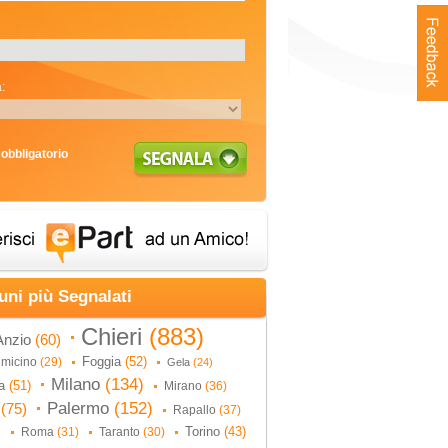
:
obbligatorio
uni più Segnalati
Chieri
(883)
Anzio
(60)
Foggia
(52)
umicino
(29)
Gela
(24)
Milano
(134)
na
(51)
Mirano
(36)
Palermo
(152)
i
(75)
Rapallo
(37)
Torino
(43)
Roma
(31)
Taranto
(30)
)