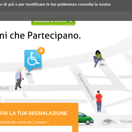
ne di piú e per modificare le tue preferenze consulta la nostra
Login
Registrati
FAI LA TUA SEGNALAZIONE
 iniziali del nome del Comune *