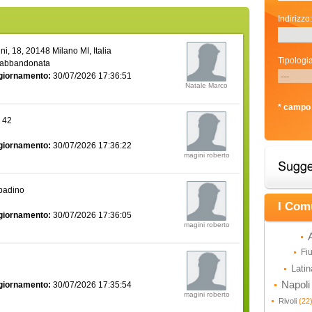
Indirizzo:
i, 18, 20148 Milano MI, Italia
Tipologia
 abbandonata
giornamento:
30/07/2026 17:36:51
Natale Marco
* campo 
a 42
giornamento:
30/07/2026 17:36:22
magini roberto
bbadino
I Com
giornamento:
30/07/2026 17:36:05
magini roberto
Fi
Lati
Napol
giornamento:
30/07/2026 17:35:54
magini roberto
Rivoli
(22