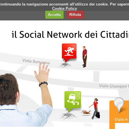
i. Continuando la navigazione acconsenti all'utilizzo dei cookie. Per saper
q
Contatti
Banner
Cookie Policy
Accetta
Rifiuta
Digita le