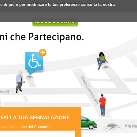
ne di piú e per modificare le tue preferenze consulta la nostra
Login
Registrati
FAI LA TUA SEGNALAZIONE
 iniziali del nome del Comune *