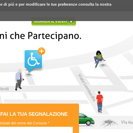
ne di piú e per modificare le tue preferenze consulta la nostra
Login
Registrati
FAI LA TUA SEGNALAZIONE
 iniziali del nome del Comune *