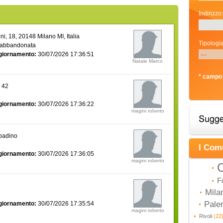
Indirizzo:
i, 18, 20148 Milano MI, Italia
Tipologia
 abbandonata
giornamento:
30/07/2026 17:36:51
Natale Marco
* campo 
a 42
giornamento:
30/07/2026 17:36:22
magini roberto
bbadino
I Com
giornamento:
30/07/2026 17:36:05
magini roberto
C
F
Mila
Pal
giornamento:
30/07/2026 17:35:54
magini roberto
Rivoli
(22