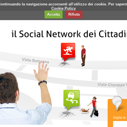
i. Continuando la navigazione acconsenti all'utilizzo dei cookie. Per saper
q
Contatti
Banner
Cookie Policy
Accetta
Rifiuta
Digita le