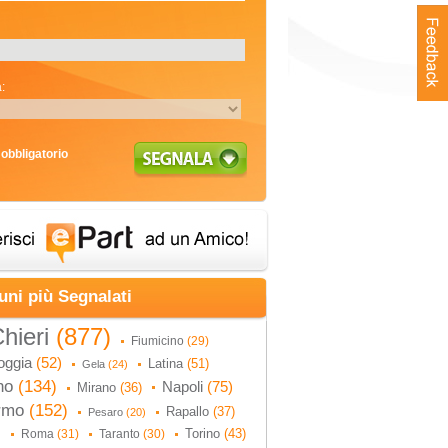
:
obbligatorio
uni più Segnalati
hieri
(877)
Fiumicino
(29)
oggia
(52)
Latina
(51)
Gela
(24)
no
(134)
Napoli
(75)
Mirano
(36)
ermo
(152)
Rapallo
(37)
Pesaro
(20)
Torino
(43)
Roma
(31)
Taranto
(30)
)