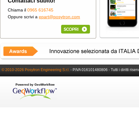
Contattaci subito!
Chiama il
0965 616745
Oppure scrivi a
epart@posytron.com
© 2010-2026 Posytron Engineering S.r.l.
-
P.IVA 016101480806 -
Tutti i diritti riser
Powered by GeoWorkflow