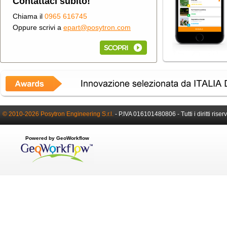
Contattaci subito!
Chiama il
0965 616745
Oppure scrivi a
epart@posytron.com
© 2010-2026 Posytron Engineering S.r.l.
-
P.IVA 016101480806 -
Tutti i diritti riser
Powered by GeoWorkflow