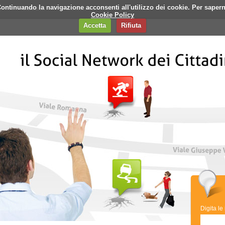
i. Continuando la navigazione acconsenti all'utilizzo dei cookie. Per saper
q
Contatti
Banner
Cookie Policy
Accetta
Rifiuta
Digita le