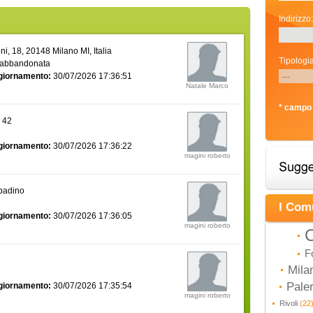
Indirizzo:
i, 18, 20148 Milano MI, Italia
Tipologia
 abbandonata
giornamento:
30/07/2026 17:36:51
Natale Marco
* campo 
a 42
giornamento:
30/07/2026 17:36:22
magini roberto
bbadino
I Com
giornamento:
30/07/2026 17:36:05
magini roberto
C
F
Mila
Pal
giornamento:
30/07/2026 17:35:54
magini roberto
Rivoli
(22