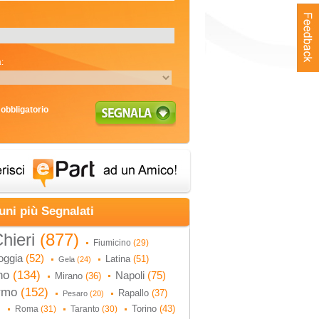
:
obbligatorio
uni più Segnalati
hieri
(877)
Fiumicino
(29)
oggia
(52)
Latina
(51)
Gela
(24)
no
(134)
Napoli
(75)
Mirano
(36)
ermo
(152)
Rapallo
(37)
Pesaro
(20)
Torino
(43)
Roma
(31)
Taranto
(30)
)