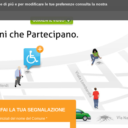
ne di piú e per modificare le tue preferenze consulta la nostra
Login
Registrati
FAI LA TUA SEGNALAZIONE
 iniziali del nome del Comune *