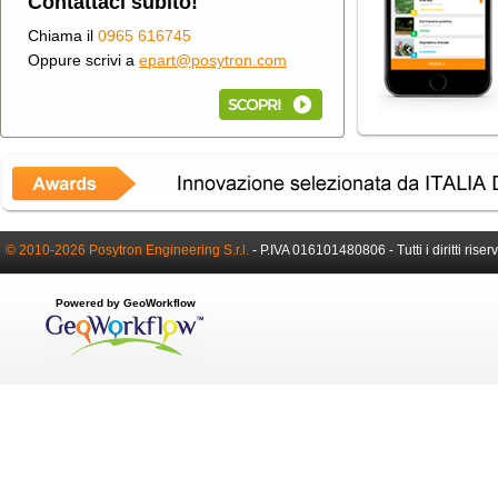
Contattaci subito!
Chiama il
0965 616745
Oppure scrivi a
epart@posytron.com
© 2010-2026 Posytron Engineering S.r.l.
-
P.IVA 016101480806 -
Tutti i diritti riser
Powered by GeoWorkflow