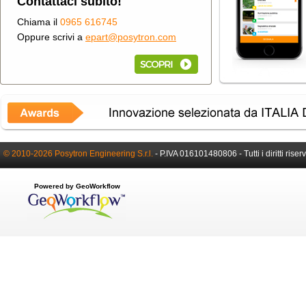
Contattaci subito!
Chiama il
0965 616745
Oppure scrivi a
epart@posytron.com
© 2010-2026 Posytron Engineering S.r.l.
-
P.IVA 016101480806 -
Tutti i diritti riser
Powered by GeoWorkflow