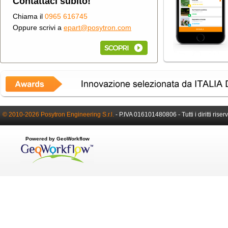
Contattaci subito!
Chiama il
0965 616745
Oppure scrivi a
epart@posytron.com
© 2010-2026 Posytron Engineering S.r.l.
-
P.IVA 016101480806 -
Tutti i diritti riser
Powered by GeoWorkflow