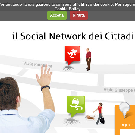
i. Continuando la navigazione acconsenti all'utilizzo dei cookie. Per saper
q
Contatti
Banner
Cookie Policy
Accetta
Rifiuta
Digita le