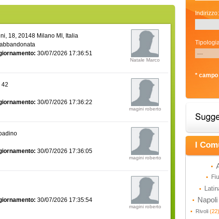
Indirizzo:
i, 18, 20148 Milano MI, Italia
Tipologia
 abbandonata
giornamento:
30/07/2026 17:36:51
Natale Marco
* campo 
a 42
giornamento:
30/07/2026 17:36:22
magini roberto
bbadino
I Com
giornamento:
30/07/2026 17:36:05
magini roberto
Fi
Lati
Napol
giornamento:
30/07/2026 17:35:54
magini roberto
Rivoli
(22