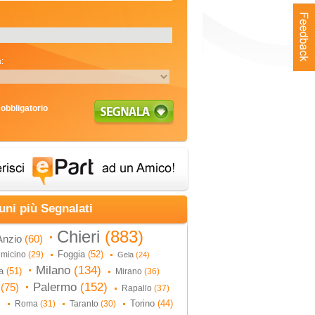
:
obbligatorio
uni più Segnalati
Chieri
(883)
Anzio
(60)
Foggia
(52)
umicino
(29)
Gela
(24)
Milano
(134)
na
(51)
Mirano
(36)
Palermo
(152)
i
(75)
Rapallo
(37)
Torino
(44)
Roma
(31)
Taranto
(30)
)