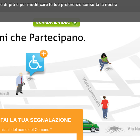
ne di piú e per modificare le tue preferenze consulta la nostra
Login
Registrati
FAI LA TUA SEGNALAZIONE
 iniziali del nome del Comune *