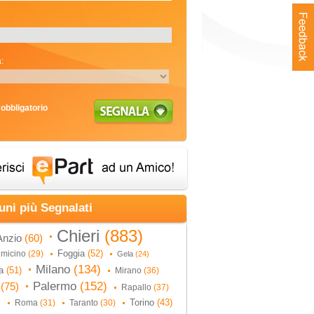
:
obbligatorio
uni più Segnalati
Chieri
(883)
Anzio
(60)
Foggia
(52)
umicino
(29)
Gela
(24)
Milano
(134)
na
(51)
Mirano
(36)
Palermo
(152)
i
(75)
Rapallo
(37)
Torino
(43)
Roma
(31)
Taranto
(30)
)