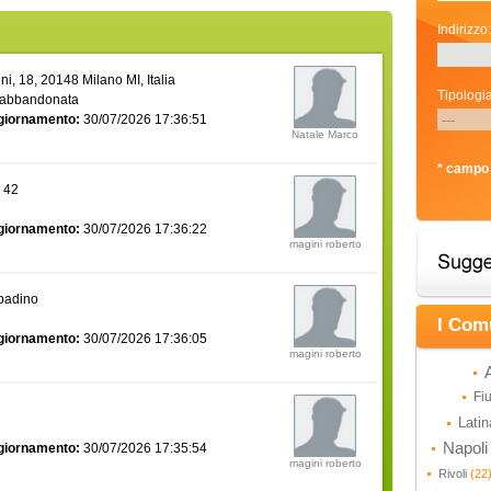
Indirizzo:
i, 18, 20148 Milano MI, Italia
Tipologia
 abbandonata
giornamento:
30/07/2026 17:36:51
Natale Marco
* campo 
a 42
giornamento:
30/07/2026 17:36:22
magini roberto
bbadino
I Com
giornamento:
30/07/2026 17:36:05
magini roberto
Fi
Lati
Napol
giornamento:
30/07/2026 17:35:54
magini roberto
Rivoli
(22