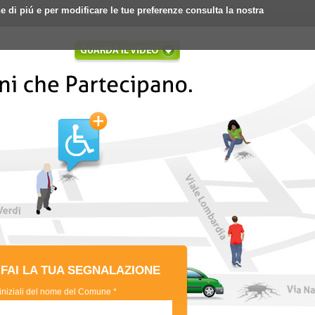
ne di piú e per modificare le tue preferenze consulta la nostra
Login
Registrati
FAI LA TUA SEGNALAZIONE
 iniziali del nome del Comune *