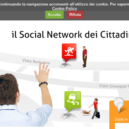
i. Continuando la navigazione acconsenti all'utilizzo dei cookie. Per saper
q
Contatti
Banner
Cookie Policy
Accetta
Rifiuta
Digita le