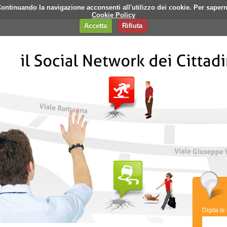
i. Continuando la navigazione acconsenti all'utilizzo dei cookie. Per saper
q
Contatti
Banner
Cookie Policy
Accetta
Rifiuta
Digita le