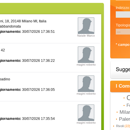
Indirizzo:
i, 18, 20148 Milano MI, Italia
Tipologia
 abbandonata
giornamento:
30/07/2026 17:36:51
Natale Marco
* campo 
a 42
giornamento:
30/07/2026 17:36:22
magini roberto
bbadino
I Com
giornamento:
30/07/2026 17:36:05
magini roberto
C
F
Mila
Pal
giornamento:
30/07/2026 17:35:54
magini roberto
Rivoli
(22