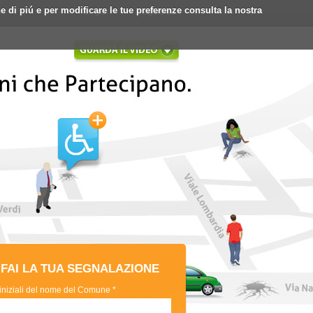
ne di piú e per modificare le tue preferenze consulta la nostra
Login
Registrati
FAI LA TUA SEGNALAZIONE
 iniziali del nome del Comune *