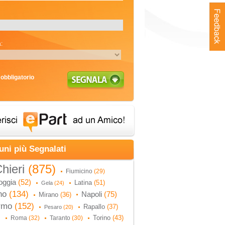
:
obbligatorio
uni più Segnalati
hieri
(875)
Fiumicino
(29)
oggia
(52)
Latina
(51)
Gela
(24)
no
(134)
Napoli
(75)
Mirano
(36)
ermo
(152)
Rapallo
(37)
Pesaro
(20)
Torino
(43)
Roma
(32)
Taranto
(30)
)