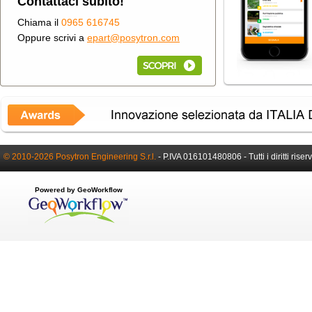
Contattaci subito!
Chiama il
0965 616745
Oppure scrivi a
epart@posytron.com
© 2010-2026 Posytron Engineering S.r.l.
-
P.IVA 016101480806 -
Tutti i diritti riser
Powered by GeoWorkflow