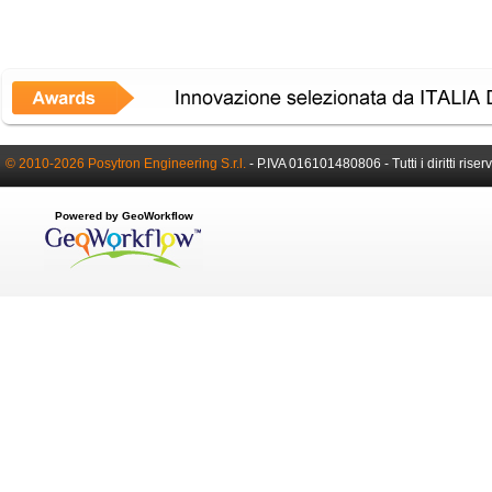
© 2010-2026 Posytron Engineering S.r.l.
- P.IVA 016101480806 - Tutti i diritti riserv
Powered by GeoWorkflow