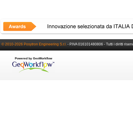
© 2010-2026 Posytron Engineering S.r.l.
- P.IVA 016101480806 - Tutti i diritti riserv
Powered by GeoWorkflow