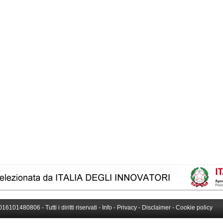
016101480806 - Tutti i diritti riservati -
Info
-
Privacy
-
Disclaimer
-
Cookie policy