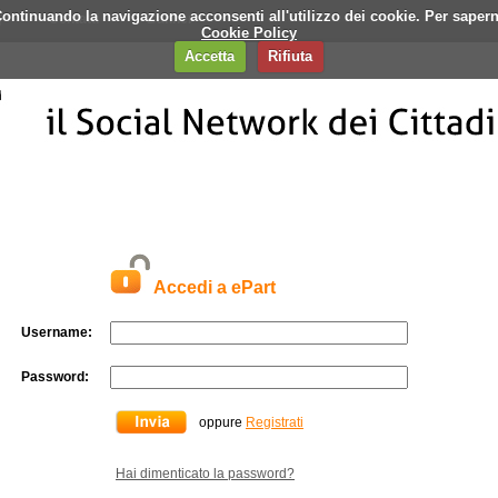
i. Continuando la navigazione acconsenti all'utilizzo dei cookie. Per saper
q
Contatti
Banner
Cookie Policy
Accetta
Rifiuta
Accedi a ePart
Username:
Password:
oppure
Registrati
Hai dimenticato la password?