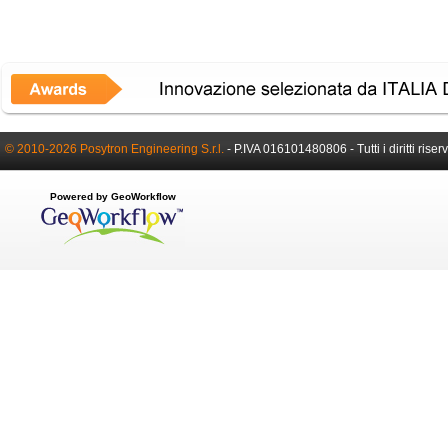
© 2010-2026 Posytron Engineering S.r.l.
- P.IVA 016101480806 - Tutti i diritti riserv
Powered by GeoWorkflow