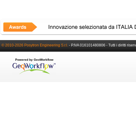
© 2010-2026 Posytron Engineering S.r.l.
- P.IVA 016101480806 - Tutti i diritti riserv
Powered by GeoWorkflow