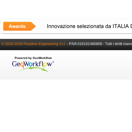
© 2010-2026 Posytron Engineering S.r.l.
- P.IVA 016101480806 - Tutti i diritti riserv
Powered by GeoWorkflow