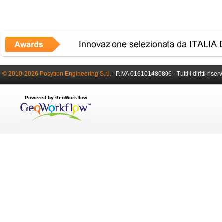
© 2010-2026 Posytron Engineering S.r.l.
- P.IVA 016101480806 - Tutti i diritti riserv
Powered by GeoWorkflow