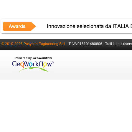
© 2010-2026 Posytron Engineering S.r.l.
- P.IVA 016101480806 - Tutti i diritti riserv
Powered by GeoWorkflow