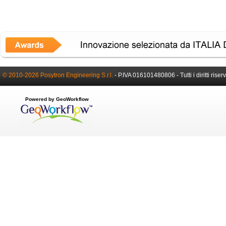
© 2010-2026 Posytron Engineering S.r.l.
- P.IVA 016101480806 - Tutti i diritti riserv
Powered by GeoWorkflow