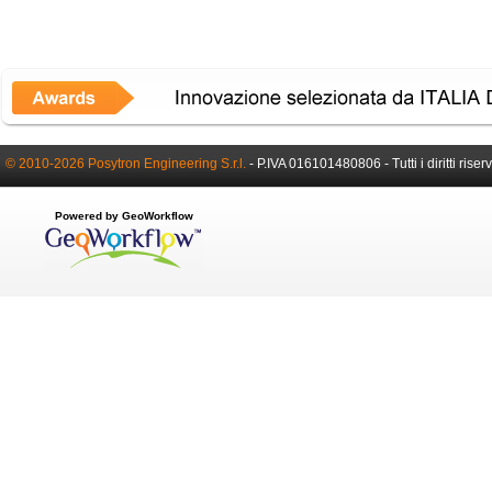
© 2010-2026 Posytron Engineering S.r.l.
- P.IVA 016101480806 - Tutti i diritti riserv
Powered by GeoWorkflow